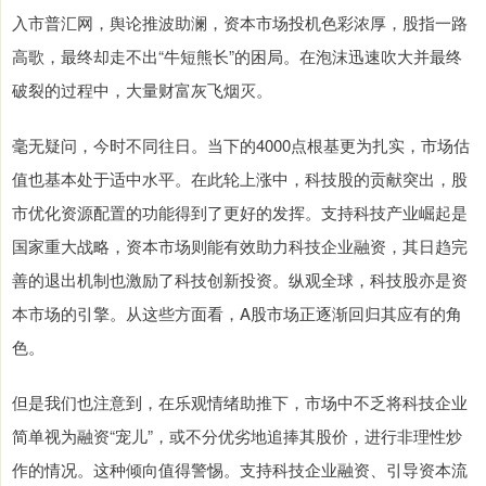
入市普汇网，舆论推波助澜，资本市场投机色彩浓厚，股指一路
高歌，最终却走不出“牛短熊长”的困局。在泡沫迅速吹大并最终
破裂的过程中，大量财富灰飞烟灭。
毫无疑问，今时不同往日。当下的4000点根基更为扎实，市场估
值也基本处于适中水平。在此轮上涨中，科技股的贡献突出，股
市优化资源配置的功能得到了更好的发挥。支持科技产业崛起是
国家重大战略，资本市场则能有效助力科技企业融资，其日趋完
善的退出机制也激励了科技创新投资。纵观全球，科技股亦是资
本市场的引擎。从这些方面看，A股市场正逐渐回归其应有的角
色。
但是我们也注意到，在乐观情绪助推下，市场中不乏将科技企业
简单视为融资“宠儿”，或不分优劣地追捧其股价，进行非理性炒
作的情况。这种倾向值得警惕。支持科技企业融资、引导资本流