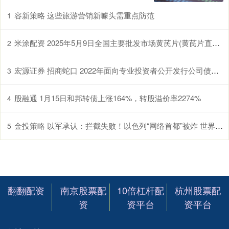
容新策略 这些旅游营销新噱头需重点防范
1
米涂配资 2025年5月9日全国主要批发市场黄芪片(黄芪片直径1.0-1.2cm)价格行情
2
宏源证券 招商蛇口 2022年面向专业投资者公开发行公司债券（第三期）（品种一）2025年本息兑付暨摘牌公告
3
股融通 1月15日和邦转债上涨164%，转股溢价率2274%
4
金投策略 以军承认：拦截失败！以色列“网络首都”被炸 世界最大钻石交易所遭破坏
5
翻翻配资
南京股票配
10倍杠杆配
杭州股票配
资
资平台
资平台