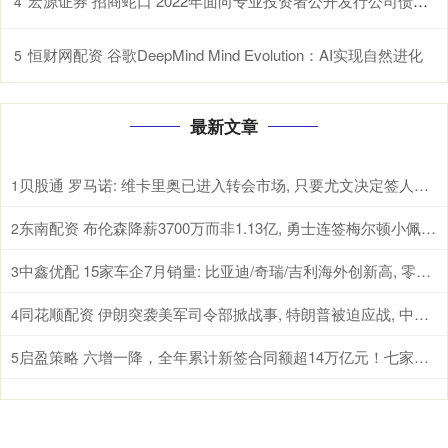
宏源证券 招商蛇口 2022年面向专业投资者公开发行公司债券（第三期）（品种一）2025年本息兑付暨摘牌公告
4
恒财网配资 谷歌DeepMind Mind Evolution：AI实现自然进化
5
最新文章
贝股通 罗马诺: 维卡里奥已进入转会市场, 只要尤文决定签人随时可交易
1
东南配资 布伦森降薪3700万而非1.13亿, 勇士连签梅尔顿小佩顿仅剩600万
2
中鑫优配 15家车企7月销量: 比亚迪/奇瑞/吉利海外创新高, 零跑首破10万
3
同花顺配资 伊朗突袭美军司令部掀战事, 特朗普被迫应战, 中东局势走向何方?
4
启盈策略 六增一降，全年累计新签合同额超14万亿元！七家建筑央企成绩单来了
5