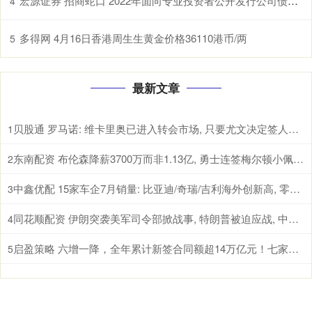
宏源证券 招商蛇口 2022年面向专业投资者公开发行公司债券（第三期）（品种一）2025年本息兑付暨摘牌公告
4
多得网 4月16日香港周生生黄金价格36110港币/两
5
最新文章
贝股通 罗马诺: 维卡里奥已进入转会市场, 只要尤文决定签人随时可交易
1
东南配资 布伦森降薪3700万而非1.13亿, 勇士连签梅尔顿小佩顿仅剩600万
2
中鑫优配 15家车企7月销量: 比亚迪/奇瑞/吉利海外创新高, 零跑首破10万
3
同花顺配资 伊朗突袭美军司令部掀战事, 特朗普被迫应战, 中东局势走向何方?
4
启盈策略 六增一降，全年累计新签合同额超14万亿元！七家建筑央企成绩单来了
5