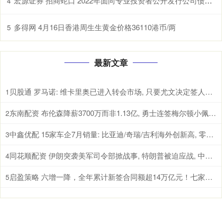
宏源证券 招商蛇口 2022年面向专业投资者公开发行公司债券（第三期）（品种一）2025年本息兑付暨摘牌公告
4
多得网 4月16日香港周生生黄金价格36110港币/两
5
最新文章
贝股通 罗马诺: 维卡里奥已进入转会市场, 只要尤文决定签人随时可交易
1
东南配资 布伦森降薪3700万而非1.13亿, 勇士连签梅尔顿小佩顿仅剩600万
2
中鑫优配 15家车企7月销量: 比亚迪/奇瑞/吉利海外创新高, 零跑首破10万
3
同花顺配资 伊朗突袭美军司令部掀战事, 特朗普被迫应战, 中东局势走向何方?
4
启盈策略 六增一降，全年累计新签合同额超14万亿元！七家建筑央企成绩单来了
5