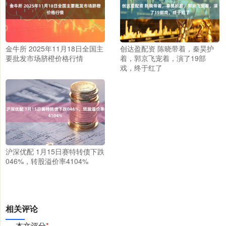
金牛所 2025年11月18日全国主
创达盈配资 陈晓带着，秦昊护
要批发市场脐橙价格行情
着，郭京飞宠着，演了19部
戏，终于红了
沪深优配 1月15日赛特转债下跌
046%，转股溢价率4104%
相关评论
本文评分
*