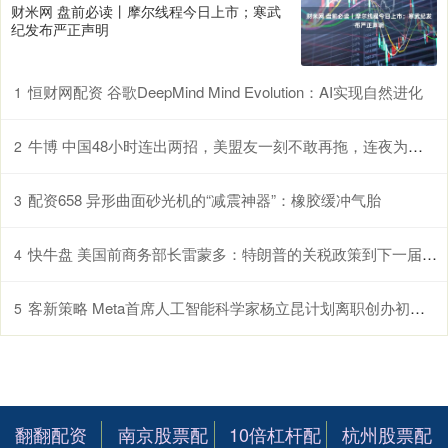
财米网 盘前必读丨摩尔线程今日上市；寒武
纪发布严正声明
恒财网配资 谷歌DeepMind Mind Evolution：AI实现自然进化
1
牛博 中国48小时连出两招，美盟友一刻不敢再拖，连夜为华大开方便之门
2
配资658 异形曲面砂光机的“减震神器”：橡胶缓冲气胎
3
快牛盘 美国前商务部长雷蒙多：特朗普的关税政策到下一届政府也很难取消
4
客新策略 Meta首席人工智能科学家杨立昆计划离职创办初创公司
5
翻翻配资
南京股票配
10倍杠杆配
杭州股票配