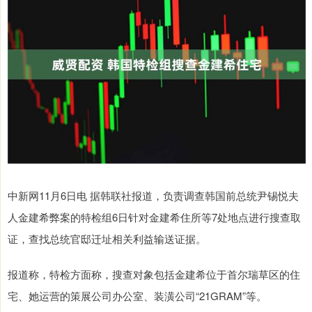
中新网11月6日电 据韩联社报道，负责调查韩国前总统尹锡悦夫
人金建希弊案的特检组6日针对金建希住所等7处地点进行搜查取
证，查找总统官邸迁址相关利益输送证据。
报道称，特检方面称，搜查对象包括金建希位于首尔瑞草区的住
宅、她运营的策展公司办公室、装潢公司“21GRAM”等。