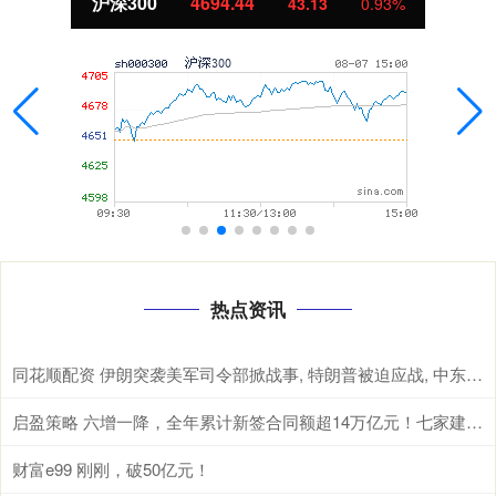
沪深300
4694.44
43.13
0.93%
热点资讯
同花顺配资 伊朗突袭美军司令部掀战事, 特朗普被迫应战, 中东局势走向何方?
启盈策略 六增一降，全年累计新签合同额超14万亿元！七家建筑央企成绩单来了
财富e99 刚刚，破50亿元！