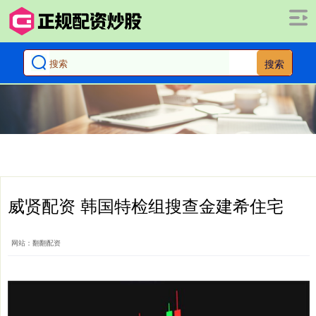
搜索
威贤配资 韩国特检组搜查金建希住宅
网站：翻翻配资